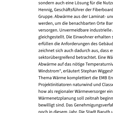
sondern auch eine Lösung für die Nut
Hennig, Geschäftsführer der Fiberboa
Gruppe. Abwärme aus der Laminat- und
werden, um die benachbarten Orte Ba
versorgen. Unvermeidbare industrielle
gleichgestellt. Die Einwohner erhalte
erfüllen die Anforderungen des Gebäud
zeichnet sich auch dadurch aus, dass
sektorübergreifend betrachtet. Eine W
Abwärme auf das nötige Temperaturniv
Windstrom“, erläutert Stephan Wiggesho
Thema Wärme komplettiert die EMB E
Projektinitiatoren naturwind und Classe
how als regionaler Wärmeversorger einb
Wärmenetzplanung soll zeitnah beginne
bewilligt sind. Das Genehmigungsverfah
noch in diesem Jahr. Die Stadt Baruth 