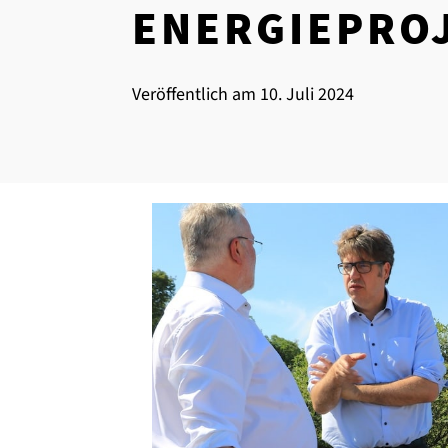
Zu allen L
Reinigung 
ENERGIEPRO
Veröffentlich am
10. Juli 2024
Zu allen C