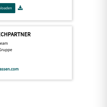
nloaden
ECHPARTNER
team
Gruppe
assen.com