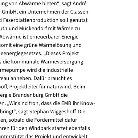
zung von Abwärme bieten“, sagt André
rd GmbH, ein Unternehmen der Classen-
 Faserplattenproduktion soll genutzt
ruth und Mückendorf mit Wärme zu
 Abwärme ist erneuerbarer Energie
n somit eine grüne Wärmelösung und
eenergiegesetzes. „Dieses Projekt
 es die kommunale Wärmeversorgung
ärmepumpe wird die industrielle
eau anheben. Dafür braucht es
ff, Projektleiter für naturwind. Beim
nergie Brandenburg GmbH die
n. „Wir sind froh, dass die EMB ihr Know-
ringt“, sagt Stephan Wiggeshoff. Die
n, sobald die Fördermittel dafür
ren für den Windpark startet ebenfalls
unterstützt das Projekt und entwickelt