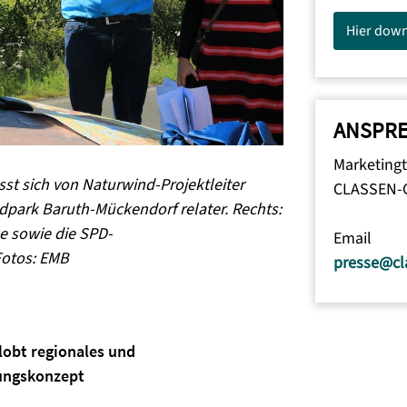
Hier dow
ANSPR
Marketing
lässt sich von Naturwind-Projektleiter
CLASSEN-
park Baruth-Mückendorf relater. Rechts:
e sowie die SPD-
Email
Fotos: EMB
presse@cl
 lobt regionales und
ungskonzept