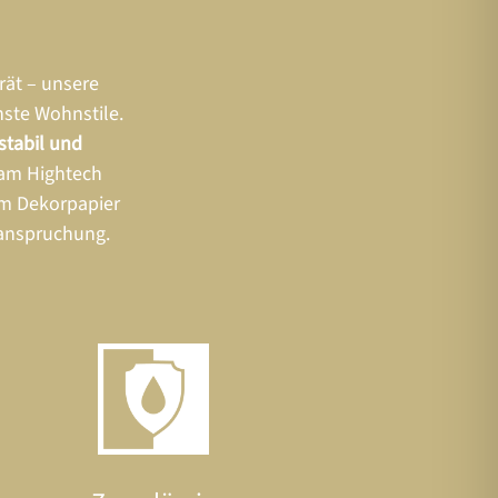
rät – unsere
hste Wohnstile.
stabil und
 am Hightech
em Dekorpapier
eanspruchung.