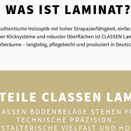
WAS IST LAMINAT
thentische Holzoptik mit hoher Strapazierfähigkeit, einfac
er Klicksysteme und robuster Oberflächen ist CLASSEN Lam
beräume – langlebig, pflegeleicht und produziert in Deuts
TEILE CLASSEN LA
LASSEN BODENBELÄGE STEHEN F
TECHNISCHE PRÄZISION,
ESTALTERISCHE VIELFALT UND H