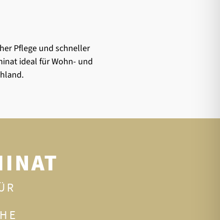
?
her Pflege und schneller
inat ideal für Wohn- und
chland.
MINAT
ÜR
OHE