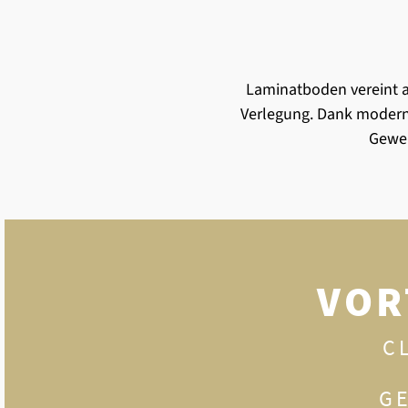
Laminatboden vereint au
Verlegung. Dank modern
Gewer
VOR
C
G