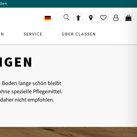
den
DE
ON
SERVICE
ÜBER CLASSEN
IGEN
e
t
 Boden lange schön bleibt
RODUKTBERATER
hne spezielle Pflegemittel.
 daher nicht empfohlen.
Zur Beratung