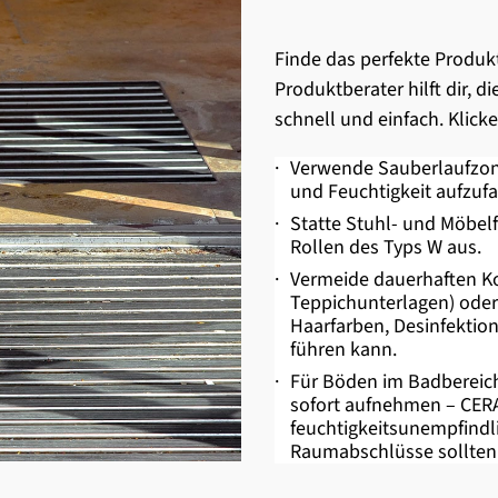
Finde das perfekte Produkt
Produktberater hilft dir, di
schnell und einfach. Klick
·
Verwende Sauberlaufzon
und Feuchtigkeit aufzuf
·
Statte Stuhl- und Möbelf
Rollen des Typs W aus.
·
Vermeide dauerhaften Ko
Teppichunterlagen) oder
Haarfarben, Desinfektion
führen kann.
·
Für Böden im Badbereich
sofort aufnehmen – CERA
feuchtigkeitsunempfindl
Raumabschlüsse sollten 