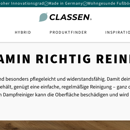
oher Innovationsgrad
Made in Germany
Wohngesunde Fußbö
HYBRID
PRODUKTFINDER
INSPIRATI
NATBODEN
MIN WAND-
IDBODEN
RATION
CE
 UNS
KONTAKT
KARRIERE
BODENBELAG
AMIN RICHTIG REIN
aminatboden
Du willst etwas bewegen? Bei
ybridboden
sche Ideen, aktuelle DIY-Trends
Sie haben Fragen oder wünschen ein
CLASSEN erwartet dich mehr
e Raumkonzepte – für mehr Stil
persönliche Beratung? Unser Team is
CERAMIN
aminat
brid
ice
als nur ein Job: spannende
chkeit in deinen vier Wänden.
für Sie da – schnell, freundlich und
Aufgaben, echte Perspektiven
 CERAMIN
stentes Laminat
en
Center
nagement
 besonders pflegeleicht und widerstandsfähig. Damit dein
kompetent. Schreiben Sie uns, rufen
und ein tolles Team.
IERER
P
ERAMIN
en
steme
ehält, genügt eine einfache, regelmäßige Reinigung – ganz o
Sie an oder nutzen Sie unser
ren
es Produkt
m Dampfreiniger kann die Oberfläche beschädigen und wird
und Pflege
che
Zu den Jobangeboten
Kontaktformular.
en
steme
und Pflege
Zur Kontaktanfrage
steme
brid-Produkten