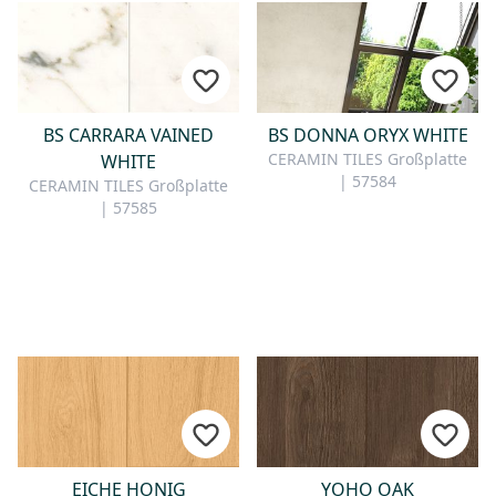
BS CARRARA VAINED
BS DONNA ORYX WHITE
CERAMIN TILES Großplatte
WHITE
| 57584
CERAMIN TILES Großplatte
| 57585
EICHE HONIG
YOHO OAK