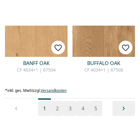
BANFF OAK
BUFFALO OAK
CF 4034+1 | 67504
CF 4034+1 | 67508
*
inkl. ges. MwSt
zzgl.
Versandkosten
1
2
3
4
5