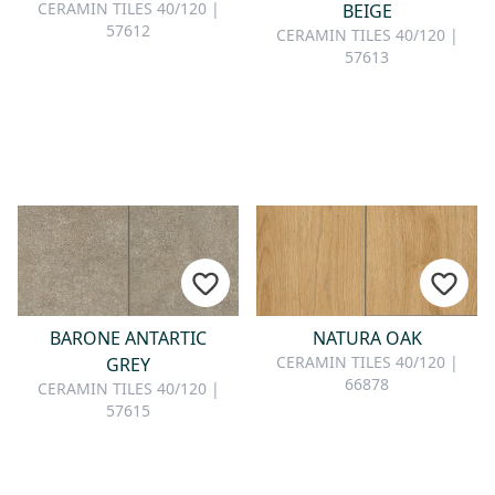
KONTAKT
CERAMIN TILES 40/120 |
BEIGE
57612
CERAMIN TILES 40/120 |
57613
Sie haben Fragen oder wünschen
eine persönliche Beratung?
Unser Team ist für Sie da –
schnell, freundlich und
kompetent. Schreiben Sie uns,
rufen Sie an oder nutzen Sie
unser Kontaktformular.
BARONE ANTARTIC
NATURA OAK
Zur Kontaktanfrage
CERAMIN TILES 40/120 |
GREY
66878
CERAMIN TILES 40/120 |
57615