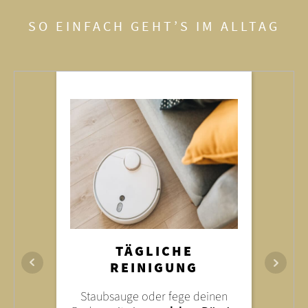
SO EINFACH GEHT’S IM ALLTAG
FLECKEN ENTFERNEN
TÄGLICHE
FEUCHTES WISCHEN
REINIGUNG
Leichte Verschmutzungen entfernst
Wische dein Laminat
du mit einem
milden
Staubsauge oder fege deinen
nur
nebelfeucht
– also mit
Haushaltsreiniger
. Verzichte auf