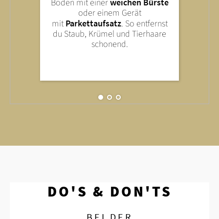
Boden mit einer
weichen Bürste
einem gut ausgewrungenen
Scheuermittel oder starke
oder einem Gerät
Tuch oder Mopp. Zu viel Wasser
Chemikalien – sie können die
mit
Parkettaufsatz
.
So entfernst
kann deinem Boden schaden.
Oberfläche beschädigen.
du Staub, Krümel und Tierhaare
schonend.
DO'S & DON'TS
BEI DER