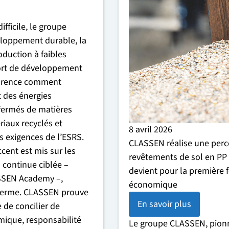
ficile, le groupe
loppement durable, la
oduction à faibles
port de développement
parence comment
t des énergies
 fermés de matières
riaux recyclés et
8 avril 2026
es exigences de l’ESRS.
CLASSEN réalise une perc
cent est mis sur les
revêtements de sol en PP 
 continue ciblée –
devient pour la première f
SSEN Academy –,
économique
g terme. CLASSEN prouve
En savoir plus
e de concilier de
mique, responsabilité
Le groupe CLASSEN, pionn