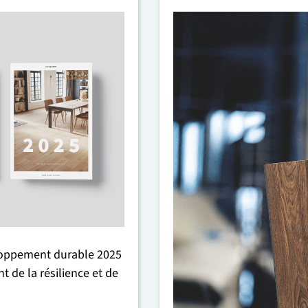
et entretien
s produits hybrides
s stratifiés
ous les produits CERAMIN
loppement durable 2025
 de la résilience et de