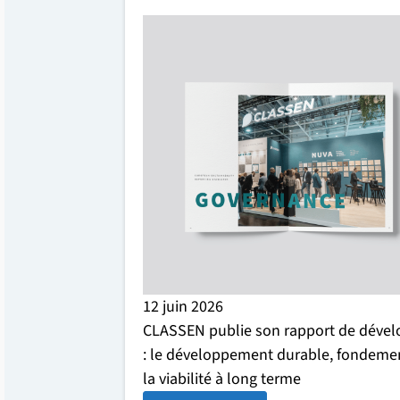
Nettoyage 
Voir tous le
Tous les sol
Découvrez t
12 juin 2026
CLASSEN publie son rapport de déve
: le développement durable, fondement
la viabilité à long terme