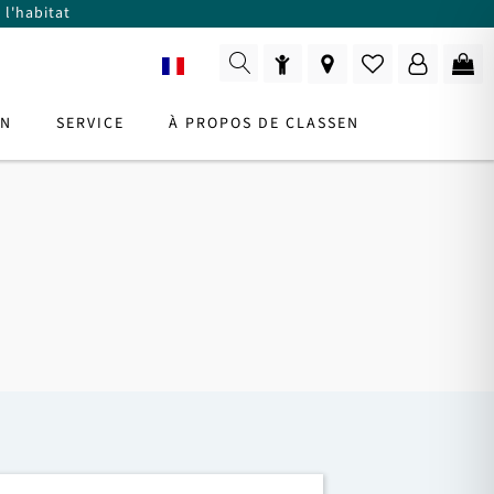
 l'habitat
FR
ON
SERVICE
À PROPOS DE CLASSEN
URS
z
?
NSEILLER PRODUIT
ez
Pour consultation