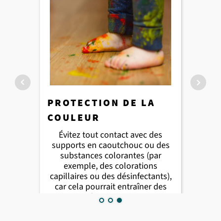
RECUEILLIR LES
PROTECTION DE LA
PROTECTION ANTI-
SALISSURES
COULEUR
RAYURES
Installez des paillassons
Évitez tout contact avec des
Placez des patins ou des
suffisamment grands dans
supports en caoutchouc ou des
cales adaptés (type W) sous
l'entrée : cela permettra de
les chaises et les meubles :
substances colorantes (par
retenir efficacement la saleté et
cela protège les surfaces et
exemple, des colorations
l'humidité.
capillaires ou des désinfectants),
prolonge leur durée de vie.
car cela pourrait entraîner des
décolorations.