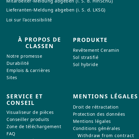
Mitarbeiter-Meldung abgeben (i. S. d. HinSchG)
Lieferanten-Meldung abgeben (i. S. d. LKSG)
CONTACT
Loi sur l’accessibilité
Vous avez des questions ou
À PROPOS DE
PRODUKTE
souhaitez bénéficier d'un conseil
CLASSEN
personnalisé ? Notre équipe est
Revêtement Ceramin
là pour vous : réactive, aimable et
Notre promesse
Sol stratifié
compétente. Écrivez-nous,
Durabilité
Sol hybride
appelez-nous ou utilisez notre
Emplois & carrières
formulaire de contact.
Sites
SERVICE ET
MENTIONS LÉGALES
CONSEIL
Droit de rétractation
Visualiseur de pièces
Protection des données
Pour nous contacter
Conseiller produits
Mentions légales
Zone de téléchargement
Conditions générales
FAQ
Withdraw from contract