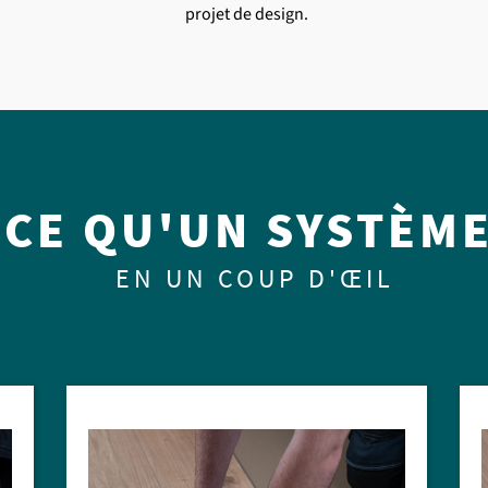
et entretien
s produits hybrides
projet de design.
s stratifiés
ous les produits CERAMIN
CE QU'UN SYSTÈME 
EN UN COUP D'ŒIL