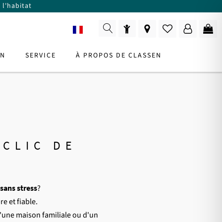
 l'habitat
FR
ON
SERVICE
À PROPOS DE CLASSEN
URS
z
?
NSEILLER PRODUIT
 CLIC DE
ez
Pour consultation
 sans stress
?
e et fiable.
d'une maison familiale ou d'un