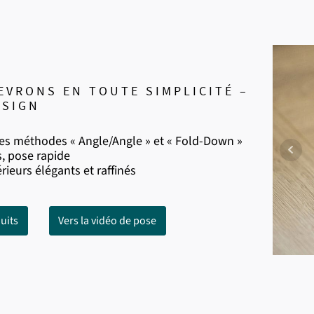
EVRONS EN TOUTE SIMPLICITÉ –
ESIGN
es méthodes « Angle/Angle » et « Fold-Down »
s, pose rapide
ieurs élégants et raffinés
uits
Vers la vidéo de pose