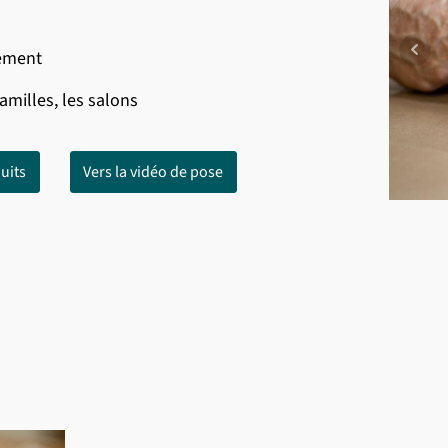
rement
familles, les salons
uits
Vers la vidéo de pose