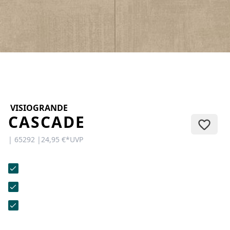
KONTAKT
Sie haben Fragen oder wünschen
eine persönliche Beratung?
Unser Team ist für Sie da –
schnell, freundlich und
kompetent. Schreiben Sie uns,
rufen Sie an oder nutzen Sie
unser Kontaktformular.
VISIOGRANDE
CASCADE
| 65292 |
24,95 €
*
UVP
Zur Kontaktanfrage