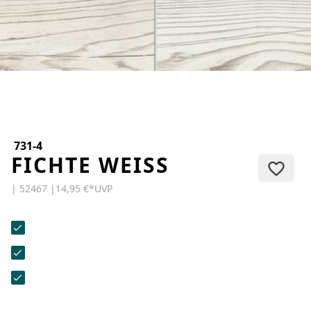
KONTAKT
Sie haben Fragen oder wünschen
eine persönliche Beratung?
Unser Team ist für Sie da –
schnell, freundlich und
kompetent. Schreiben Sie uns,
rufen Sie an oder nutzen Sie
unser Kontaktformular.
731-4
FICHTE WEISS
| 52467 |
14,95 €
*
UVP
Zur Kontaktanfrage