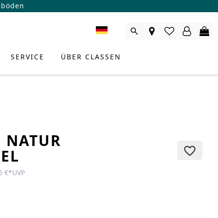
ßböden
SERVICE
ÜBER CLASSEN
E NATUR
EL
5 €
*
UVP
RODUKTBERATER