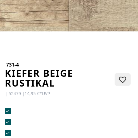
KONTAKT
Sie haben Fragen oder wünschen
eine persönliche Beratung?
Unser Team ist für Sie da –
schnell, freundlich und
kompetent. Schreiben Sie uns,
rufen Sie an oder nutzen Sie
unser Kontaktformular.
731-4
KIEFER BEIGE
RUSTIKAL
| 52479 |
14,95 €
*
UVP
Zur Kontaktanfrage