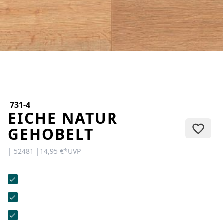
KONTAKT
Sie haben Fragen oder wünschen
eine persönliche Beratung?
Unser Team ist für Sie da –
schnell, freundlich und
kompetent. Schreiben Sie uns,
rufen Sie an oder nutzen Sie
unser Kontaktformular.
731-4
EICHE NATUR
GEHOBELT
| 52481 |
14,95 €
*
UVP
Zur Kontaktanfrage