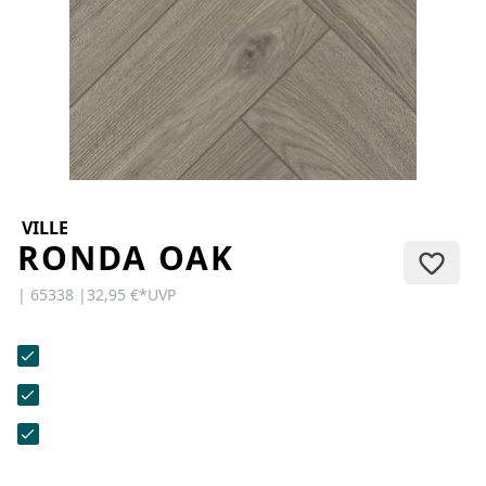
KONTAKT
Sie haben Fragen oder wünschen
eine persönliche Beratung?
Unser Team ist für Sie da –
schnell, freundlich und
kompetent. Schreiben Sie uns,
rufen Sie an oder nutzen Sie
unser Kontaktformular.
VILLE
RONDA OAK
| 65338 |
32,95 €
*
UVP
Zur Kontaktanfrage