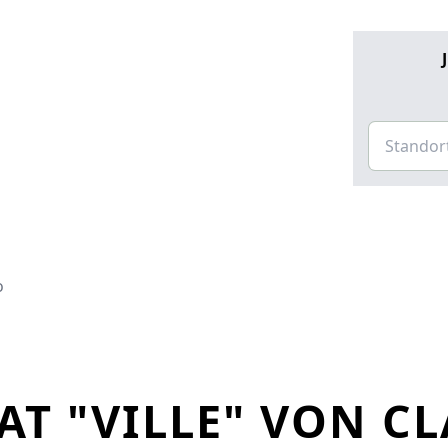
o
AT "VILLE" VON C