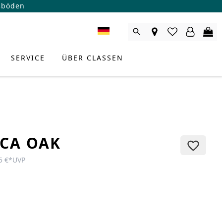
ßböden
SERVICE
ÜBER CLASSEN
CA OAK
5 €
*
UVP
RODUKTBERATER