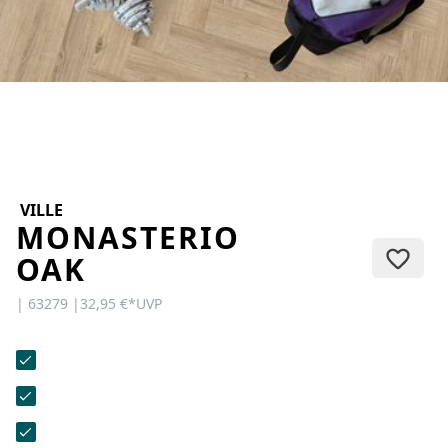
KONTAKT
Sie haben Fragen oder wünschen
eine persönliche Beratung?
Unser Team ist für Sie da –
schnell, freundlich und
kompetent. Schreiben Sie uns,
rufen Sie an oder nutzen Sie
unser Kontaktformular.
VILLE
MONASTERIO
OAK
| 63279 |
32,95 €
*
UVP
Zur Kontaktanfrage