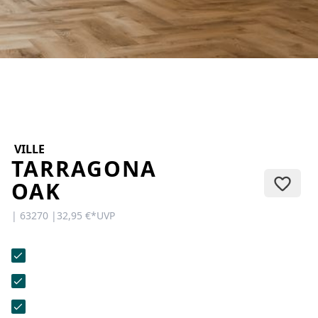
KONTAKT
Sie haben Fragen oder wünschen
eine persönliche Beratung?
Unser Team ist für Sie da –
schnell, freundlich und
kompetent. Schreiben Sie uns,
rufen Sie an oder nutzen Sie
unser Kontaktformular.
VILLE
TARRAGONA
OAK
| 63270 |
32,95 €
*
UVP
Zur Kontaktanfrage