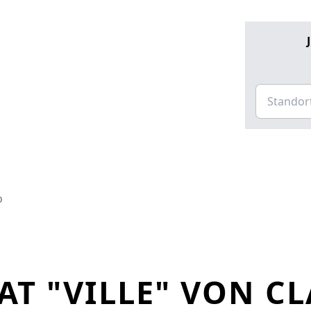
o
AT "VILLE" VON C