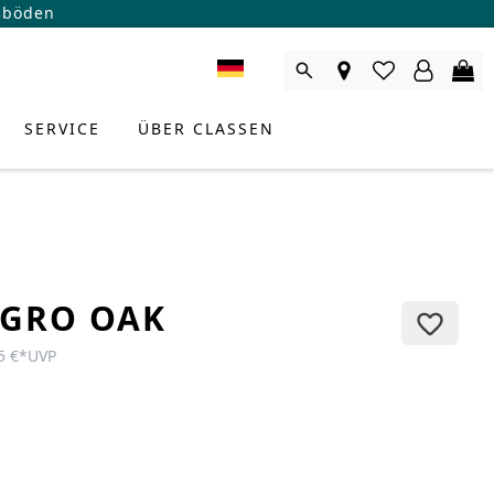
ßböden
SERVICE
ÜBER CLASSEN
GRO OAK
5 €
*
UVP
RODUKTBERATER