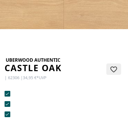
KONTAKT
Sie haben Fragen oder wünschen
eine persönliche Beratung?
Unser Team ist für Sie da –
schnell, freundlich und
kompetent. Schreiben Sie uns,
rufen Sie an oder nutzen Sie
unser Kontaktformular.
UBERWOOD AUTHENTIC
CASTLE OAK
| 62306 |
34,95 €
*
UVP
Zur Kontaktanfrage