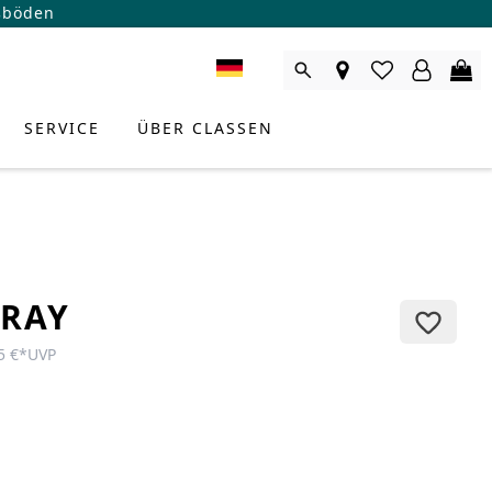
ßböden
SERVICE
ÜBER CLASSEN
RAY
5 €
*
UVP
RODUKTBERATER