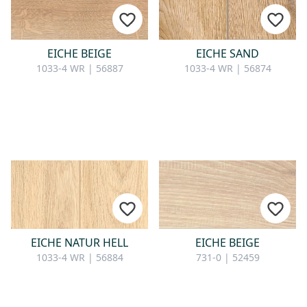
KONTAKT
Sie haben Fragen oder wünschen
EICHE BEIGE
EICHE SAND
eine persönliche Beratung?
1033-4 WR | 56887
1033-4 WR | 56874
Unser Team ist für Sie da –
schnell, freundlich und
kompetent. Schreiben Sie uns,
rufen Sie an oder nutzen Sie
unser Kontaktformular.
Zur Kontaktanfrage
EICHE NATUR HELL
EICHE BEIGE
1033-4 WR | 56884
731-0 | 52459