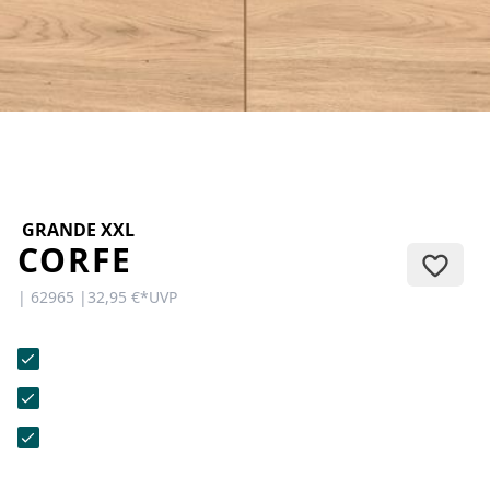
KONTAKT
Sie haben Fragen oder wünschen
eine persönliche Beratung?
Unser Team ist für Sie da –
schnell, freundlich und
kompetent. Schreiben Sie uns,
rufen Sie an oder nutzen Sie
unser Kontaktformular.
GRANDE XXL
CORFE
| 62965 |
32,95 €
*
UVP
Zur Kontaktanfrage