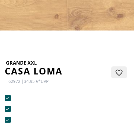
KONTAKT
Sie haben Fragen oder wünschen
eine persönliche Beratung?
Unser Team ist für Sie da –
schnell, freundlich und
kompetent. Schreiben Sie uns,
rufen Sie an oder nutzen Sie
unser Kontaktformular.
GRANDE XXL
CASA LOMA
| 62972 |
34,95 €
*
UVP
Zur Kontaktanfrage