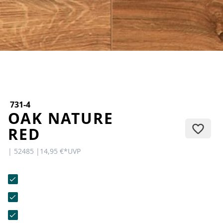
KONTAKT
Sie haben Fragen oder wünschen
eine persönliche Beratung?
Unser Team ist für Sie da –
schnell, freundlich und
kompetent. Schreiben Sie uns,
rufen Sie an oder nutzen Sie
unser Kontaktformular.
731-4
OAK NATURE
RED
| 52485 |
14,95 €
*
UVP
Zur Kontaktanfrage