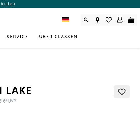
ßböden
SERVICE
ÜBER CLASSEN
H LAKE
5 €
*
UVP
RODUKTBERATER