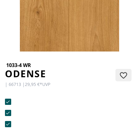
KONTAKT
Sie haben Fragen oder wünschen
eine persönliche Beratung?
Unser Team ist für Sie da –
schnell, freundlich und
kompetent. Schreiben Sie uns,
rufen Sie an oder nutzen Sie
unser Kontaktformular.
1033-4 WR
ODENSE
| 66713 |
29,95 €
*
UVP
Zur Kontaktanfrage