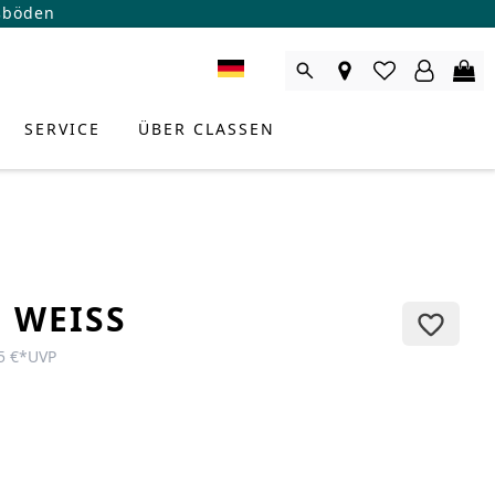
ßböden
SERVICE
ÜBER CLASSEN
E WEISS
5 €
*
UVP
RODUKTBERATER