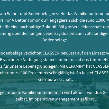
r von Wand- und Bodenbelägen steht das Familienunternehm
rs For A Better Tomorrow“ engagieren sich die rund 2.000 
e für eine nachhaltige Zukunft. Mit großer Leidenschaft u
honung über den langen Lebenszyklus bis zum vollständig
Bodenbeläge.
denbeläge verzichtet CLASSEN bewusst auf den Einsatz vo
 Branche zur Verfügung stehen, unterstreicht das Unterneh
tz für unsere Lebensgrundlagen. Mit CERAMIN® hat CLASSEN 
eht und zu 100 Prozent recyclingfähig ist. So leistet CLASS
Kreislaufwirtschaft.
gegründete Familienunternehmen wird aktuell von drei Gen
selbst, im operativen Management geführt.