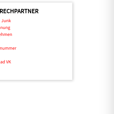
RECHPARTNER
a Junk
hnung
ehmen
nnummer
ad VK