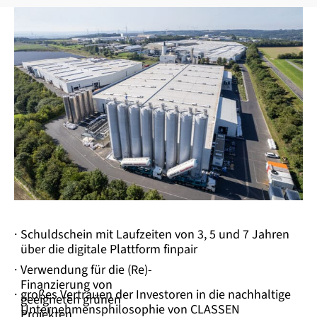
·
Schuldschein mit Laufzeiten von 3, 5 und 7 Jahren
über die digitale Plattform finpair
·
Verwendung für die (Re)-
Finanzierung von
·
großes Vertrauen der Investoren in die nachhaltige
geeigneten grünen
Unternehmensphilosophie von CLASSEN
Projekten