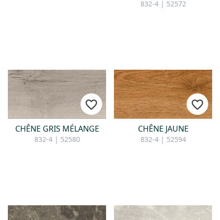
832-4 | 52572
CONTACT
Vous avez des questions ou
souhaitez bénéficier d'un conseil
personnalisé ? Notre équipe est
là pour vous : réactive, aimable et
compétente. Écrivez-nous,
appelez-nous ou utilisez notre
formulaire de contact.
CHÊNE GRIS MÉLANGE
CHÊNE JAUNE
832-4 | 52580
832-4 | 52594
Pour nous contacter