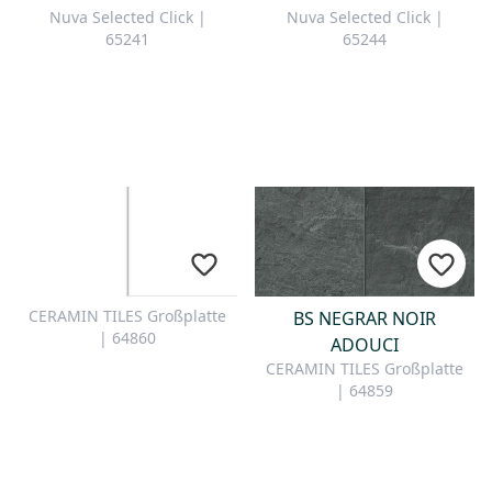
Nuva Selected Click |
Nuva Selected Click |
65241
65244
CERAMIN TILES Großplatte
BS NEGRAR NOIR
| 64860
ADOUCI
CERAMIN TILES Großplatte
| 64859