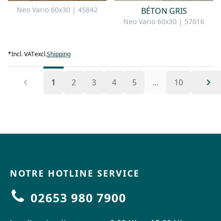
Neo Vario 60x30 | 45842
BÉTON GRIS
Neo Vario 60x30 | 57016
*
Incl. VAT
excl.
Shipping
1
2
3
4
5
...
10
NOTRE HOTLINE SERVICE
02653 980 7900