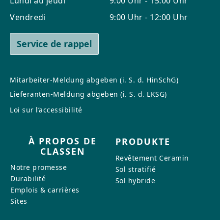
Lundi au jeudi
9:00 Uhr - 15:00 Uhr
Vendredi
9:00 Uhr - 12:00 Uhr
CONTACT
Service de rappel
Vous avez des questions ou
souhaitez bénéficier d'un conseil
personnalisé ? Notre équipe est
Mitarbeiter-Meldung abgeben (i. S. d. HinSchG)
là pour vous : réactive, aimable et
Lieferanten-Meldung abgeben (i. S. d. LKSG)
compétente. Écrivez-nous,
Loi sur l’accessibilité
appelez-nous ou utilisez notre
formulaire de contact.
À PROPOS DE
PRODUKTE
CLASSEN
Revêtement Ceramin
Notre promesse
Sol stratifié
Durabilité
Sol hybride
Pour nous contacter
Emplois & carrières
Sites