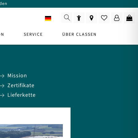
den
DE
ON
SERVICE
ÜBER CLASSEN
e
t
Mission
Zertifikate
RODUKTBERATER
Lieferkette
Zur Beratung