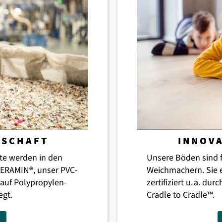
TSCHAFT
INNOV
te werden in den
Unsere Böden sind f
 CERAMIN®, unser PVC-
Weichmachern. Sie 
auf Polypropylen-
zertifiziert u. a. d
egt.
Cradle to Cradle™.