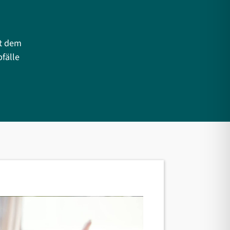
it dem
fälle