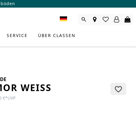
ßböden
SERVICE
ÜBER CLASSEN
DE
OR WEISS
5 €
*
UVP
RODUKTBERATER