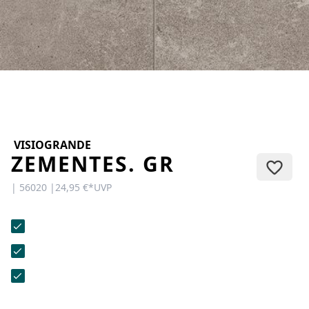
KONTAKT
Sie haben Fragen oder wünschen
eine persönliche Beratung?
Unser Team ist für Sie da –
schnell, freundlich und
kompetent. Schreiben Sie uns,
rufen Sie an oder nutzen Sie
unser Kontaktformular.
VISIOGRANDE
ZEMENTES. GR
| 56020 |
24,95 €
*
UVP
Zur Kontaktanfrage