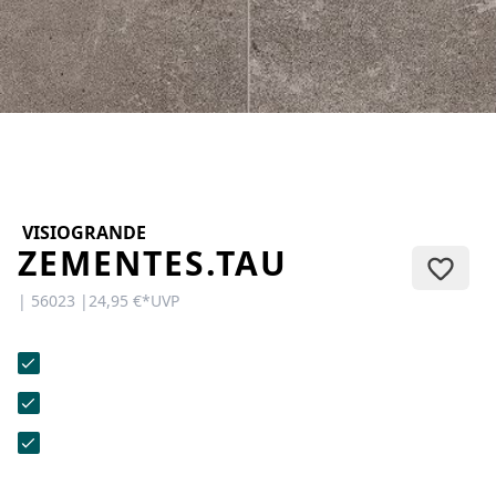
KONTAKT
Sie haben Fragen oder wünschen
eine persönliche Beratung?
Unser Team ist für Sie da –
schnell, freundlich und
kompetent. Schreiben Sie uns,
rufen Sie an oder nutzen Sie
unser Kontaktformular.
VISIOGRANDE
ZEMENTES.TAU
| 56023 |
24,95 €
*
UVP
Zur Kontaktanfrage