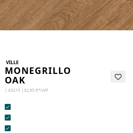
KONTAKT
Sie haben Fragen oder wünschen
eine persönliche Beratung?
Unser Team ist für Sie da –
schnell, freundlich und
kompetent. Schreiben Sie uns,
rufen Sie an oder nutzen Sie
unser Kontaktformular.
VILLE
MONEGRILLO
OAK
| 63273 |
32,95 €
*
UVP
Zur Kontaktanfrage