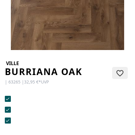
KONTAKT
Sie haben Fragen oder wünschen
eine persönliche Beratung?
Unser Team ist für Sie da –
schnell, freundlich und
kompetent. Schreiben Sie uns,
rufen Sie an oder nutzen Sie
unser Kontaktformular.
VILLE
BURRIANA OAK
| 63265 |
32,95 €
*
UVP
Zur Kontaktanfrage