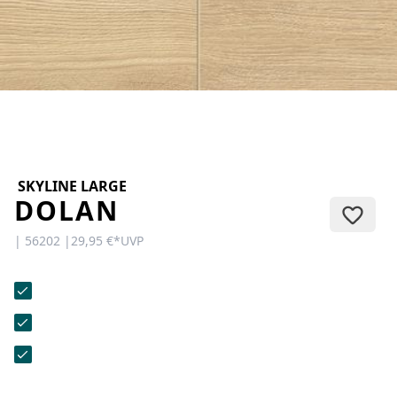
KONTAKT
Sie haben Fragen oder wünschen
eine persönliche Beratung?
Unser Team ist für Sie da –
schnell, freundlich und
kompetent. Schreiben Sie uns,
rufen Sie an oder nutzen Sie
unser Kontaktformular.
SKYLINE LARGE
DOLAN
| 56202 |
29,95 €
*
UVP
Zur Kontaktanfrage