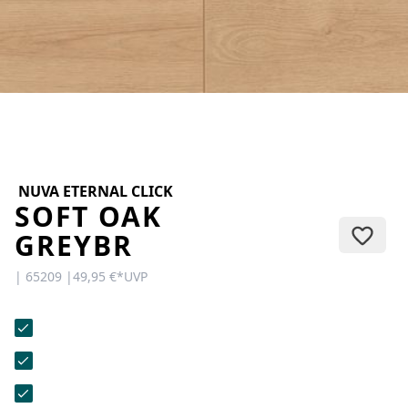
KONTAKT
Sie haben Fragen oder wünschen
eine persönliche Beratung?
Unser Team ist für Sie da –
schnell, freundlich und
kompetent. Schreiben Sie uns,
rufen Sie an oder nutzen Sie
unser Kontaktformular.
NUVA ETERNAL CLICK
SOFT OAK
GREYBR
| 65209 |
49,95 €
*
UVP
Zur Kontaktanfrage