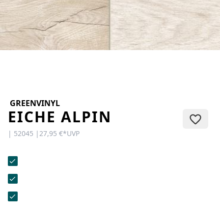
KONTAKT
Sie haben Fragen oder wünschen
eine persönliche Beratung?
Unser Team ist für Sie da –
schnell, freundlich und
kompetent. Schreiben Sie uns,
rufen Sie an oder nutzen Sie
unser Kontaktformular.
GREENVINYL
EICHE ALPIN
| 52045 |
27,95 €
*
UVP
Zur Kontaktanfrage