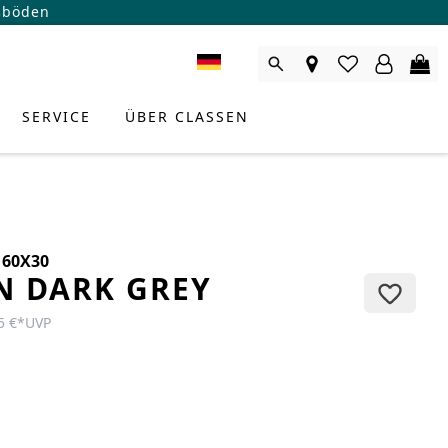
ßböden
SERVICE
ÜBER CLASSEN
 60X30
N DARK GREY
5 €
*
UVP
RODUKTBERATER