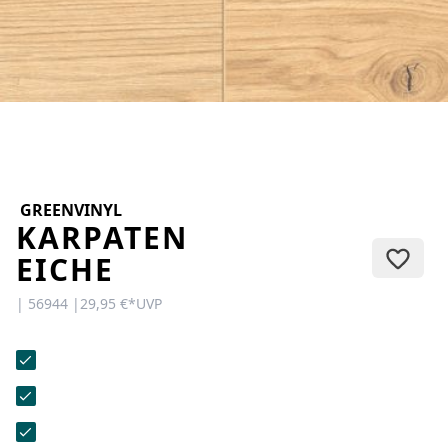
KONTAKT
Sie haben Fragen oder wünschen
eine persönliche Beratung?
Unser Team ist für Sie da –
schnell, freundlich und
kompetent. Schreiben Sie uns,
rufen Sie an oder nutzen Sie
unser Kontaktformular.
GREENVINYL
KARPATEN
EICHE
| 56944 |
29,95 €
*
UVP
Zur Kontaktanfrage