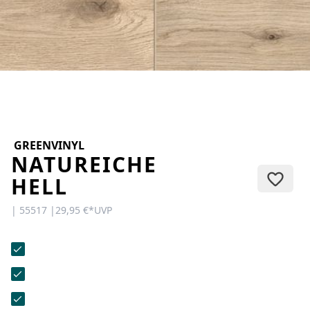
KONTAKT
Sie haben Fragen oder wünschen
eine persönliche Beratung?
Unser Team ist für Sie da –
schnell, freundlich und
kompetent. Schreiben Sie uns,
rufen Sie an oder nutzen Sie
unser Kontaktformular.
GREENVINYL
NATUREICHE
HELL
| 55517 |
29,95 €
*
UVP
Zur Kontaktanfrage