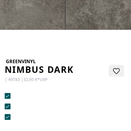
KONTAKT
Sie haben Fragen oder wünschen
eine persönliche Beratung?
Unser Team ist für Sie da –
schnell, freundlich und
kompetent. Schreiben Sie uns,
rufen Sie an oder nutzen Sie
unser Kontaktformular.
GREENVINYL
NIMBUS DARK
| 49783 |
32,95 €
*
UVP
Zur Kontaktanfrage