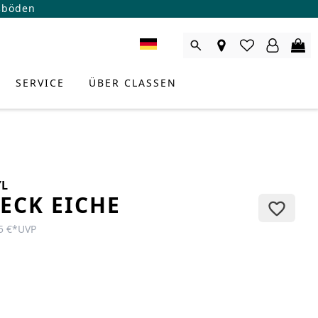
ßböden
SERVICE
ÜBER CLASSEN
YL
ECK EICHE
5 €
*
UVP
RODUKTBERATER