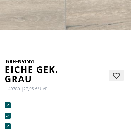
KONTAKT
Sie haben Fragen oder wünschen
eine persönliche Beratung?
Unser Team ist für Sie da –
schnell, freundlich und
kompetent. Schreiben Sie uns,
rufen Sie an oder nutzen Sie
unser Kontaktformular.
GREENVINYL
EICHE GEK.
GRAU
| 49780 |
27,95 €
*
UVP
Zur Kontaktanfrage