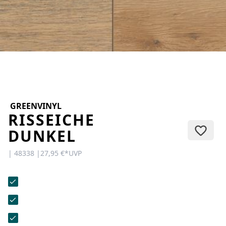
KONTAKT
Sie haben Fragen oder wünschen
eine persönliche Beratung?
Unser Team ist für Sie da –
schnell, freundlich und
kompetent. Schreiben Sie uns,
rufen Sie an oder nutzen Sie
unser Kontaktformular.
GREENVINYL
RISSEICHE
DUNKEL
| 48338 |
27,95 €
*
UVP
Zur Kontaktanfrage