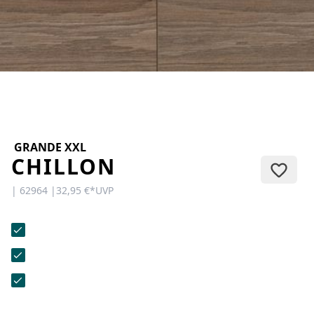
KONTAKT
Sie haben Fragen oder wünschen
eine persönliche Beratung?
Unser Team ist für Sie da –
schnell, freundlich und
kompetent. Schreiben Sie uns,
rufen Sie an oder nutzen Sie
unser Kontaktformular.
GRANDE XXL
CHILLON
| 62964 |
32,95 €
*
UVP
Zur Kontaktanfrage